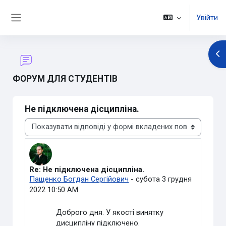
Перейти до головного вмісту
Увійти
Бокова панель
Ві
ФОРУМ ДЛЯ СТУДЕНТІВ
Не підключена дісципліна.
Тип показу
Re: Не підключена дісципліна.
Кількість відповідей: 0
Пащенко Богдан Сергійович
-
субота 3 грудня
2022 10:50 AM
Доброго дня. У якості винятку
дисципліну підключено.