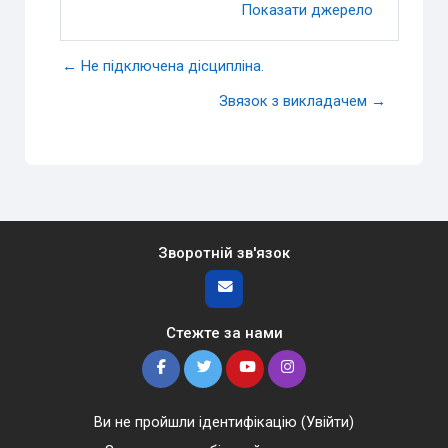
Показати джерело
← Не підключена дісципліна.
Звязок з викладачем →
Зворотній зв'язок
Стежте за нами
Ви не пройшли ідентифікацію (
Увійти
)