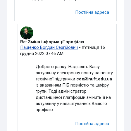
Постійна адреса
Re: Зміна інформації профілю
У відповідь на Видалений користувач
Пащенко Богдан Сергійович
-
пʼятниця 16
грудня 2022 07:46 AM
Доброго ранку. Надішліть Вашу
актуальну електронну пошту на пошту
технічної підтримки
cde@nuft.edu.ua
із вказанням ПІБ повністю та шифру
групи. Тоді адміністратор
дистанційної платформи змінить її на
актуальну у налаштуваннях Вашого
профілю.
Постійна адреса