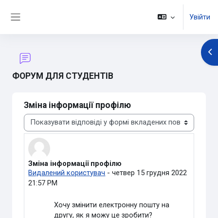
Перейти до головного вмісту
Увійти
Бокова панель
Ві
ФОРУМ ДЛЯ СТУДЕНТІВ
Зміна інформації профілю
Тип показу
Зміна інформації профілю
Кількість відповідей: 1
Видалений користувач
-
четвер 15 грудня 2022
21:57 PM
Хочу змінити електронну пошту на
другу, як я можу це зробити?