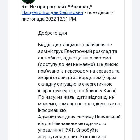
Re: Не працює сайт *Розклад*
У відповідь на Видалений користувач
Пащенко Богдан Сергійович
-
понеділок 7
листопада 2022 12:31 PM
Доброго дня.
Відділ дистанційного навчання не
адмініструє Електронний розклад та
ел. кабінет, адже це інша система
(доступу до неї не маємо). Це дійсно
пов'язано із переходом на сервера та
хмарні сховища за кордоном (через
складну ситуацію із енергетичною
інфраструктурою, особливо у Києві).
По часу, на жаль, дати відповіді не
можемо, тому що не володіємо такою
інформацією.
Адмініструє дану систему Навчальний
відділ Навчально-методичного
управління НУХТ. Спробуйте
звернутися до них. Контакти за