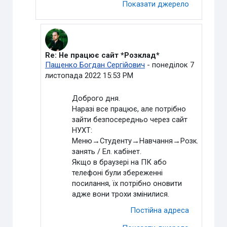
Показати джерело
Re: Не працює сайт *Розклад*
У відповідь на Видалений користувач
Пащенко Богдан Сергійович
-
понеділок 7
листопада 2022 15:53 PM
Доброго дня.
Наразі все працює, але потрібно
зайти безпосередньо через сайт
НУХТ:
Меню→Студенту→Навчання→Розклад
занять / Ел. кабінет.
Якщо в браузері на ПК або
телефоні були збереженні
посилання, їх потрібно оновити
адже вони трохи змінилися.
Постійна адреса