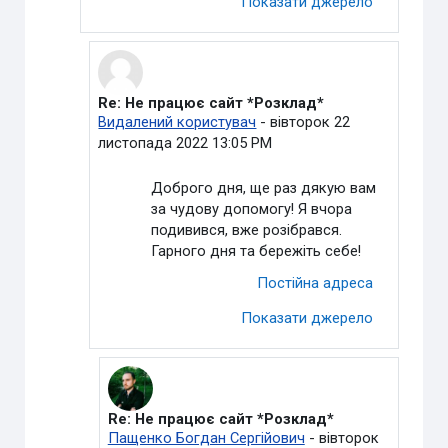
Показати джерело
Re: Не працює сайт *Розклад*
У відповідь на Пащенко Богдан Сергійович
Видалений користувач
-
вівторок 22
листопада 2022 13:05 PM
Доброго дня, ще раз дякую вам
за чудову допомогу! Я вчора
подивився, вже розібрався.
Гарного дня та бережіть себе!
Постійна адреса
Показати джерело
Re: Не працює сайт *Розклад*
У відповідь на Видалений користувач
Пащенко Богдан Сергійович
-
вівторок