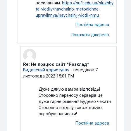
посиланням:
https://nuft.edu.ua/sluzhby-
ta-viddily/navchalno-metodichne-
upravlinnya/navchalnij-viddil-nmu
Постійна адреса
Показати джерело
Re: Не працює сайт *Розклад*
У відповідь на Пащенко Богдан Сергійович
Видалений користувач
-
понеділок 7
листопада 2022 15:01 PM
Дуже дякую вам за відповідь!
Стосовно переносу серверів це
дуже гарне рішення! Будемо чекати.
Стосовно відділу також дякую,
спробую написати!
Постійна адреса