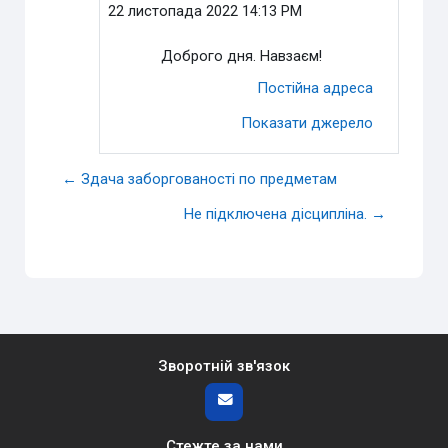
22 листопада 2022 14:13 PM
Доброго дня. Навзаєм!
Постійна адреса
Показати джерело
← Здача заборгованості по предметам
Не підключена дісципліна. →
Зворотній зв'язок
Стежте за нами