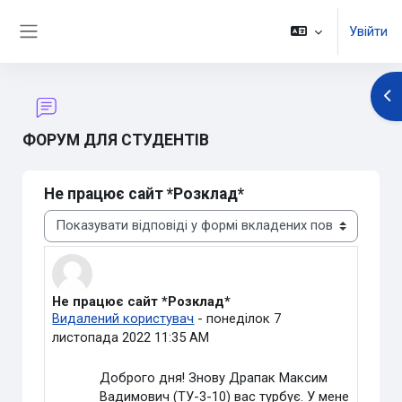
Перейти до головного вмісту
Увійти
Бокова панель
Ві
ФОРУМ ДЛЯ СТУДЕНТІВ
Не працює сайт *Розклад*
Тип показу
Не працює сайт *Розклад*
Кількість відповідей: 5
Видалений користувач
-
понеділок 7
листопада 2022 11:35 AM
Доброго дня! Знову Драпак Максим
Вадимович (ТУ-3-10) вас турбує. У мене