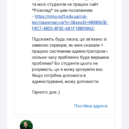
та моїх студентів не працює сайт
*Розклад* за цим посиланням
-
https://nmu.nuft.edu.ua/cgi-
bin/classman.cgi?n=3&sesID=4808065E-
F8C7-48D0-8F0E-6A1F18809A6C
Підскажіть будь ласка, це зв’язано зі
заміною серверів, як мені сказали +
працюю системним адміністратором і
скільки часу приблизно буде вирішина
проблема? Бо студенти цього не
розуміють, це я можу зрозуміти вас.
Якщо потрібна допомога в
адмініструванні, можу допомогти.
Гарного дня ;)
Постійна адреса