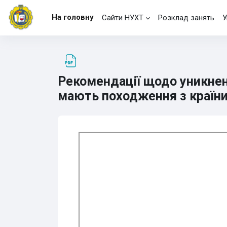
Перейти до головного вмісту
На головну
Сайти НУХТ
Розклад занять
У
Рекомендації щодо уникненн
мають походження з країни
Умови завершення