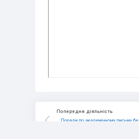
Попередня діяльність
Поради по академічному письму без
плагіату