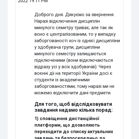
2022 19:11 PM
Доброго дня. Дякуємо за звернення.
Наразі відключення дисциплін
минулого семетру триває, але так як
воно є централізованим, то у випадку
заборгованості хоч із однієї дисципліни
у здобувача групи, дисципліни
минулого семестру залищаються
підключеними (вони відключаються
відразу усі у всіх здобувачів). Через
воєнні діі на території України досі є
студенти із академічними
заборгованостями, тому наразі ми не
можемо відключити дані предмети.
Для того, щоб відслідковувати
завдання надамо кілька порад:
1) сповіщення дистанційної
платформи, що дозволяють
переходити до списку актуальних
завдань та безпосередньо до