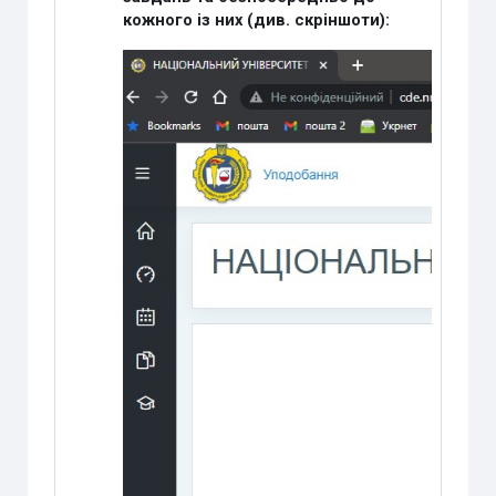
кожного із них (див. скріншоти):