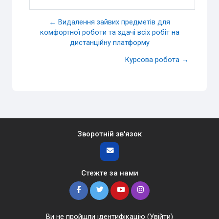
← Видалення зайвих предметів для
комфортної роботи та здачі всіх робіт на
дистанційну платформу
Курсова робота →
Зворотній зв'язок
Стежте за нами
Ви не пройшли ідентифікацію (
Увійти
)