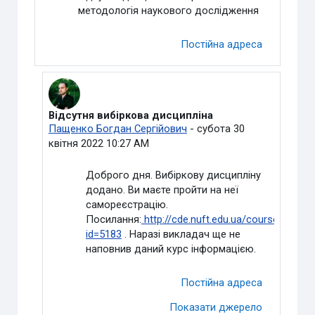
методологія наукового дослідження
Постійна адреса
Відсутня вибіркова дисципліна
У відповідь на Видалений користувач
Пащенко Богдан Сергійович
-
субота 30
квітня 2022 10:27 AM
Доброго дня. Вибіркову дисципліну
додано. Ви маєте пройти на неї
самореєстрацію.
Посилання:
http://cde.nuft.edu.ua/course/view.p
id=5183
. Наразі викладач ще не
наповнив даний курс інформацією.
Постійна адреса
Показати джерело