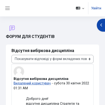
Перейти до головного вмісту
Увійти
Бокова панель
Ві
ФОРУМ ДЛЯ СТУДЕНТІВ
Відсутня вибіркова дисципліна
Тип показу
Відсутня вибіркова дисципліна
Кількість відповідей: 1
Видалений користувач
-
субота 30 квітня 2022
01:31 AM
Доброго дня!
відсутня дисципліна Стратегія та