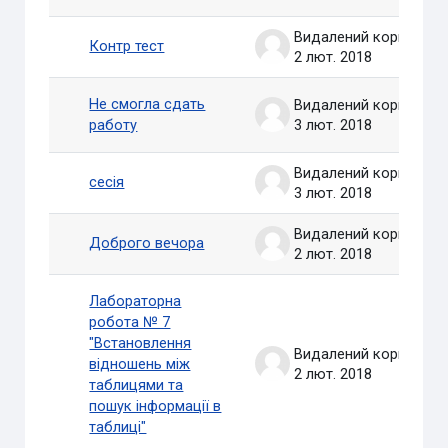
Видалений користувач
Контр тест
2 лют. 2018
Не смогла сдать
Видалений користувач
работу
3 лют. 2018
Видалений користувач
сесія
3 лют. 2018
Видалений користувач
Доброго вечора
2 лют. 2018
Лабораторна
робота № 7
"Встановлення
Видалений користувач
відношень між
2 лют. 2018
таблицями та
пошук інформації в
таблиці"