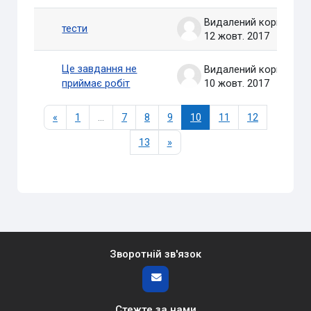
Видалений користувач
тести
12 жовт. 2017
Це завдання не
Видалений користувач
приймає робіт
10 жовт. 2017
Попередня сторінка
Сторінка 1
Сторінка 7
Сторінка 8
Сторінка 9
Сторінка 10
Сторінка 11
Сторінка 1
«
1
…
7
8
9
10
11
12
Сторінка 13
Наступна сторінка
13
»
Зворотній зв'язок
Стежте за нами