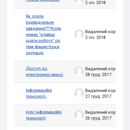
2 січ. 2018
Як здати
індивідуальне
завдання???Коли
Видалений користувач
немає "клавіші
2 січ. 2018
здати роботу" по
темі фашистська
окупація.
Доступ до
Видалений користувач
електронної версії
28 груд. 2017
Інформаційні
Видалений користувач
технології.
27 груд. 2017
курс інформаційні
Видалений користувач
технології
26 груд. 2017