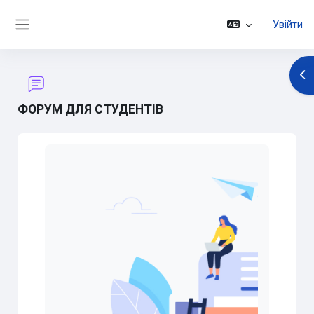
Перейти до головного вмісту
Увійти
Бокова панель
Ві
ФОРУМ ДЛЯ СТУДЕНТІВ
Умови завершення