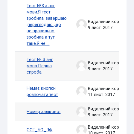
Тест №3 з анг
мови.Я тест
зробила. завершаю
Видалений користувач
;переглядаю ,що
9 лист. 2017
не правильно
зробила а тут
таке.Я не ...
Тест № 3 анг
Видалений користувач
мова.Перша
9 лист. 2017
спроба.
Немає кнопки
Видалений користувач
розпочати тест
11 лист. 2017
Видалений користувач
Номер залікової
9 лист. 2017
Видалений користувач
ОСГ_БО_ЛФ
10 лист. 2017