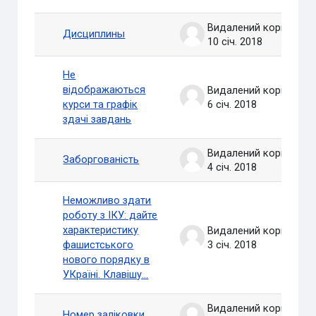
Видалений користувач
Дисциплины
10 січ. 2018
Не
відображаються
Видалений користувач
курси та графік
6 січ. 2018
здачі завдань
Видалений користувач
Заборгованість
4 січ. 2018
Неможливо здати
роботу з ІКУ: дайте
характеристику
Видалений користувач
фашистського
3 січ. 2018
нового порядку в
УКраїні. Клавішу...
Видалений користувач
Номер заліковки