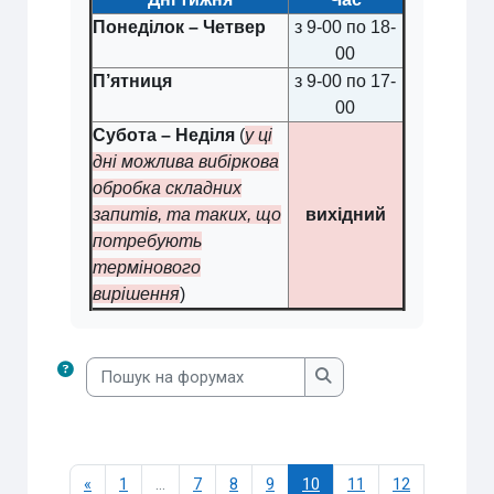
Понеділок – Четвер
з 9-00 по 18-
00
П’ятниця
з 9-00 по 17-
00
Субота – Неділя
(
у ці
дні можлива вибіркова
обробка складних
запитів, та таких, що
вихідний
потребують
термінового
вирішення
)
Пошук на форумах
Пошук на форумах
Попередня сторінка
Сторінка 1
Сторінка 7
Сторінка 8
Сторінка 9
Сторінка 10
Сторінка 11
Сторінка 1
«
1
…
7
8
9
10
11
12