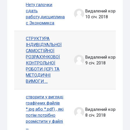
Нету галочки
сдать
Видалений користувач
работу,дисциплина
10 січ. 2018
с Экономикса
СТРУКТУРА
ІНДИВІДУАЛЬНОЇ
САМОСТІЙНОЇ
РОЗРАХУНКОВОЇ
Видалений користувач
КОНТРОЛЬНОЇ
9 січ. 2018
РОБОТИ (ІСР) ТА
МЕТОДИЧНІ
ВИМОГИ ...
створити у вигляді
графічних файлів
*.jpg або *.pdf) , які
Видалений користувач
потім потрібно
8 січ. 2018
розмістити у файлі
...