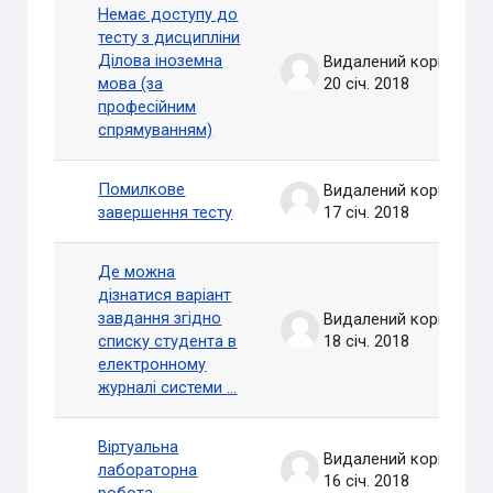
Немає доступу до
тесту з дисципліни
Ділова іноземна
Видалений користувач
мова (за
20 січ. 2018
професійним
спрямуванням)
Помилкове
Видалений користувач
завершення тесту
17 січ. 2018
Де можна
дізнатися варіант
завдання згідно
Видалений користувач
списку студента в
18 січ. 2018
електронному
журналі системи ...
Віртуальна
Видалений користувач
лабораторна
16 січ. 2018
робота