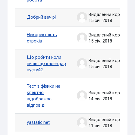
Видалений користувач
Добрий вечір!
15 січ. 2018
Некоректність
Видалений користувач
строків
15 січ. 2018
Що робити коли
Видалений користувач
пише що календар
15 січ. 2018
пустий?
Тест з фізики не
кректно
Видалений користувач
відображає
14 січ. 2018
відповіді
Видалений користувач
yastatic.net
11 січ. 2018