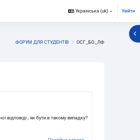
Українська ‎(uk)‎
Увійти
Ві
ФОРУМ ДЛЯ СТУДЕНТІВ
ОСГ_БО_ЛФ
ої відповіді , як бути в такому випадку?
Постійна адреса