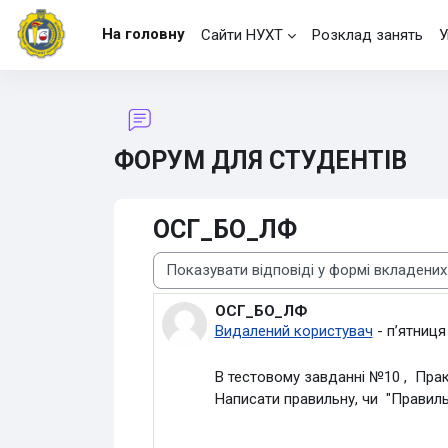
Перейти до головного вмісту
На головну
Сайти НУХТ
Розклад занять
У
ФОРУМ ДЛЯ СТУДЕНТІВ
ОСГ_БО_ЛФ
Тип показу
ОСГ_БО_ЛФ
Кількість відповідей: 0
Видалений користувач
-
пʼятниця
В тестовому завданні №10 , Практ
Написати правильну, чи "Правильн