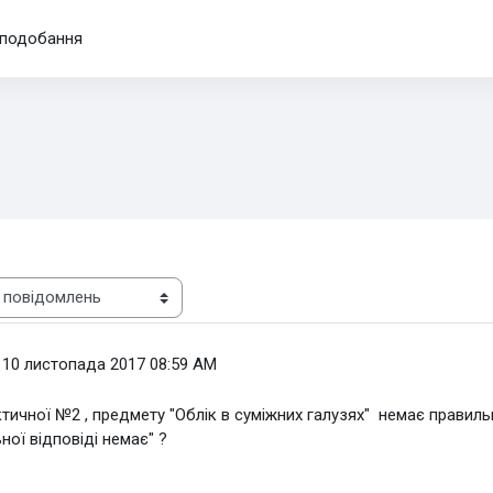
подобання
 10 листопада 2017 08:59 AM
ичної №2 , предмету "Облік в суміжних галузях" немає правильн
ої відповіді немає" ?