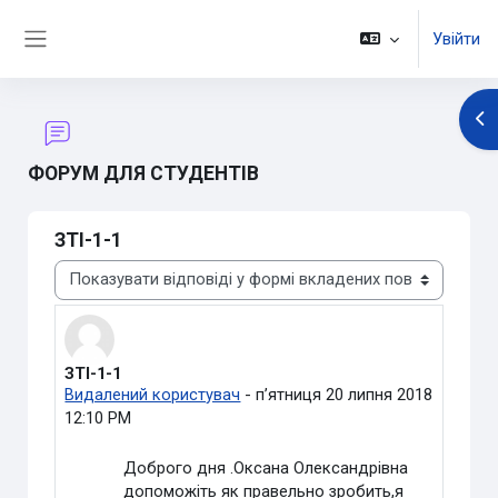
Перейти до головного вмісту
Увійти
Бокова панель
Ві
ФОРУМ ДЛЯ СТУДЕНТІВ
ЗТІ-1-1
Тип показу
ЗТІ-1-1
Кількість відповідей: 1
Видалений користувач
-
пʼятниця 20 липня 2018
12:10 PM
Доброго дня .Оксана Олександрівна
допоможіть як правельно зробить,я