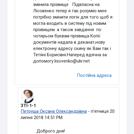
змінила прізвище Підвласна на
Лісовенко тепер я так розумію мені
потрібно змінити логін для того щоб я
могла входить в систему під новим
прізвищем. а також завдання по
чотирьом буквам прізвища.Копії
документів надала в деканат,нову
електронну адресу скину як Вам так і
Тетяні Борисівні.Наперед вдячна за
допомогу.lisovenko@ukr.net
Постійна адреса
ЗТІ-1-1
У відповідь на Видалений користувач
Петруша Оксана Олександрівна
-
пʼятниця 20
липня 2018 14:51 PM
Доброго дня!