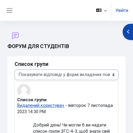
Перейти до головного вмісту
Увійти
Бокова панель
Ві
ФОРУМ ДЛЯ СТУДЕНТІВ
Список групи
Тип показу
Список групи
Кількість відповідей: 1
Видалений користувач
-
вівторок 7 листопада
2023 14:30 PM
Добрий день! Чи могли б ви надати
список групи ЗГС-4-3, щоб знати свій