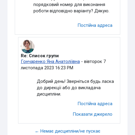
порядковий номер для виконання
роботи відповідно варіанту? Дякую.
Постійна адреса
Re: Список групи
У відповідь на Видалений користувач
Гончаренко Яна Анатоліївна
-
вівторок 7
листопада 2023 16:23 PM
Добрий день! Зверніться будь ласка
до дирекції або до викладача
дисципліни.
Постійна адреса
Показати джерело
← Немає дисципліни/не пускає