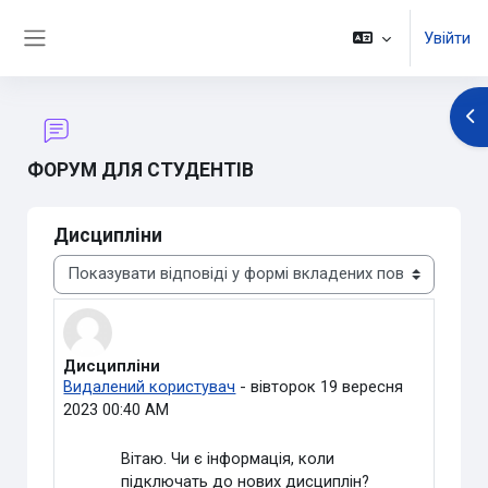
Перейти до головного вмісту
Увійти
Бокова панель
Ві
ФОРУМ ДЛЯ СТУДЕНТІВ
Дисципліни
Тип показу
Дисципліни
Кількість відповідей: 1
Видалений користувач
-
вівторок 19 вересня
2023 00:40 AM
Вітаю. Чи є інформація, коли
підключать до нових дисциплін?