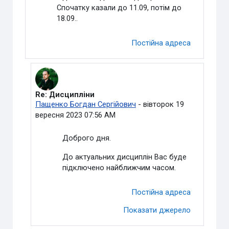
Спочатку казали до 11.09, потім до
18.09..
Постійна адреса
Re: Дисципліни
У відповідь на Видалений користувач
Пащенко Богдан Сергійович
-
вівторок 19
вересня 2023 07:56 AM
Доброго дня.
До актуальних дисциплін Вас буде
підключено найближчим часом.
Постійна адреса
Показати джерело