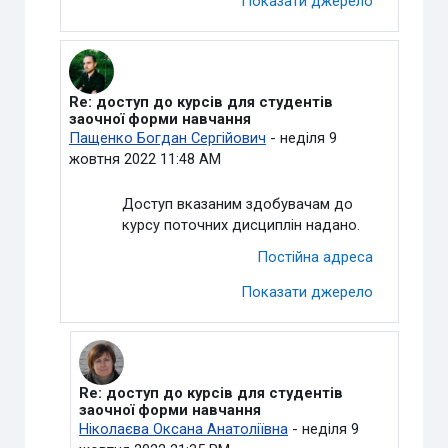
Показати джерело
Re: доступ до курсів для студентів
У відповідь на Ніколаєва Оксана Анатоліївна
заочної форми навчання
Пащенко Богдан Сергійович
-
неділя 9
жовтня 2022 11:48 AM
Доступ вказаним здобувачам до
курсу поточних дисциплін надано.
Постійна адреса
Показати джерело
Re: доступ до курсів для студентів
У відповідь на Пащенко Богдан Сергійович
заочної форми навчання
Ніколаєва Оксана Анатоліївна
-
неділя 9