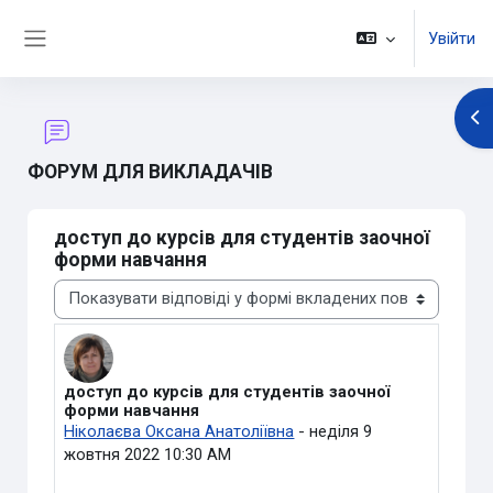
Перейти до головного вмісту
Увійти
Бокова панель
Ві
ФОРУМ ДЛЯ ВИКЛАДАЧІВ
доступ до курсів для студентів заочної
форми навчання
Тип показу
доступ до курсів для студентів заочної
Кількість відповідей: 3
форми навчання
Ніколаєва Оксана Анатоліївна
-
неділя 9
жовтня 2022 10:30 AM