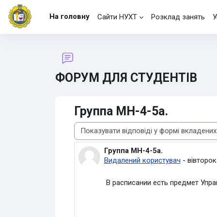
Перейти до головного вмісту
На головну
Сайти НУХТ
Розклад занять
У
ФОРУМ ДЛЯ СТУДЕНТІВ
Группа МН-4-5а.
Тип показу
Группа МН-4-5а.
Кількість відповідей: 1
Видалений користувач
-
вівторок
В расписании есть предмет Упра