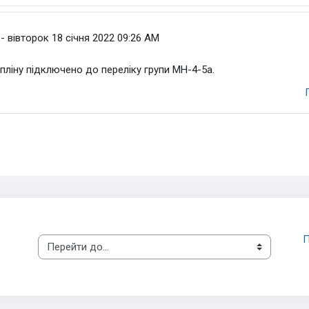
ристувач
-
вівторок 18 січня 2022 09:26 AM
ліну підключено до переліку групи МН-4-5а.
П
Перейти до...