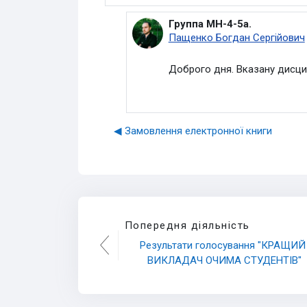
Группа МН-4-5а.
У відповідь на Видалений ко
Пащенко Богдан Сергійович
Доброго дня. Вказану дисцип
◀︎ Замовлення електронної книги
Попередня діяльність
Результати голосування "КРАЩИЙ 
ВИКЛАДАЧ ОЧИМА СТУДЕНТІВ"