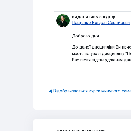
видалитись з курсу
У відповідь на Видалений ко
Пащенко Богдан Сергійович
Доброго дня.
До даної дисципліни Ви приєд
маєте на увазі дисципліну "
П
Вас після підтвердження дан
◀︎ Відображаються курси минулого сем