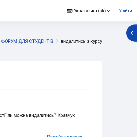
Українська ‎(uk)‎
Увійти
Ві
ФОРУМ ДЛЯ СТУДЕНТІВ
видалитись з курсу
ості",як можна видалитись? Кравчук
Постійна адреса