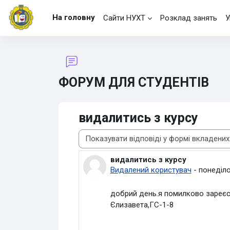
Перейти до головного вмісту
На головну
Сайти НУХТ
Розклад занять
У
ФОРУМ ДЛЯ СТУДЕНТІВ
видалитись з курсу
Тип показу
видалитись з курсу
Кількість відповідей: 1
Видалений користувач
-
понеділо
добрий день.я помилково зареєст
Єлизавета,ГС-1-8