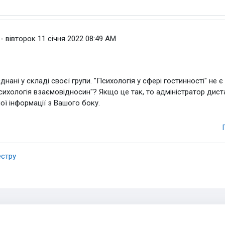
ристувач
-
вівторок 11 січня 2022 08:49 AM
нані у складі своєї групи.
"Психологія у сфері гостинності" не
сихологія взаємовідносин"? Якщо це так, то адміністратор дис
ої інформації з Вашого боку.
естру