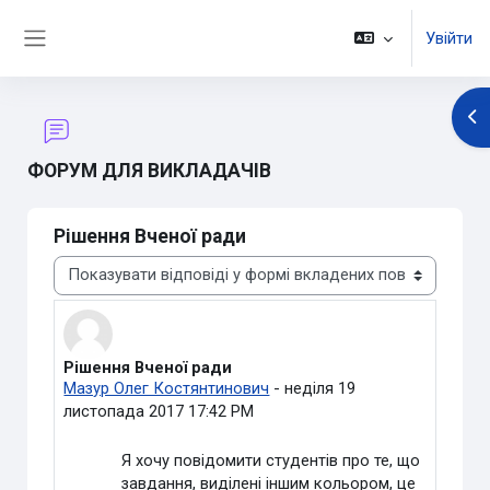
Перейти до головного вмісту
Увійти
Бокова панель
Ві
ФОРУМ ДЛЯ ВИКЛАДАЧІВ
Рішення Вченої ради
Тип показу
Рішення Вченої ради
Кількість відповідей: 3
Мазур Олег Костянтинович
-
неділя 19
листопада 2017 17:42 PM
Я хочу повідомити студентів про те, що
завдання, виділені іншим кольором, це