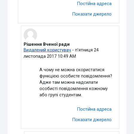
Постійна адреса
Показати джерело
Рішення Вченої ради
У відповідь на Петруша Оксана Олександрівна
Видалений користувач
-
пʼятниця 24
листопада 2017 10:49 AM
А чому не можна скористатися
функцією особисте повідомлення?
Адже там можна надсилати
особисті повідомлення кожному
або групі студентам.
Постійна адреса
Показати джерело