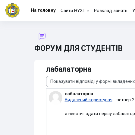
Перейти до головного вмісту
На головну
Сайти НУХТ
Розклад занять
У
ФОРУМ ДЛЯ СТУДЕНТІВ
лабалаторна
Тип показу
лабалаторна
Кількість відповідей: 1
Видалений користувач
-
четвер 2
я невстиг здати першу лабалаторну