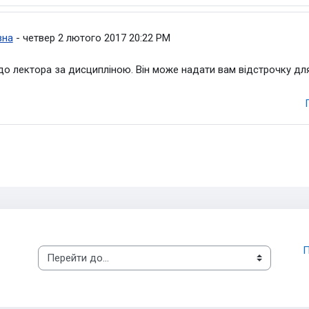
ристувач
вна
-
четвер 2 лютого 2017 20:22 PM
о лектора за дисципліною. Він може надати вам відстрочку для
П
Перейти до...