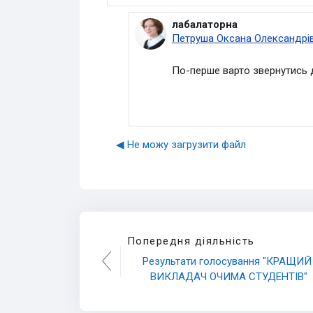
лабалаторна
У відповідь на Видалений ко
Петруша Оксана Олександрі
По-перше варто звернутись д
◀︎ Не можу загрузити файл
Попередня діяльність
Результати голосування "КРАЩИЙ 
ВИКЛАДАЧ ОЧИМА СТУДЕНТІВ"