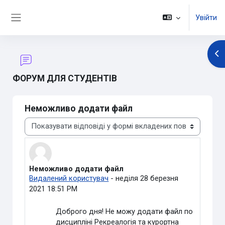
Перейти до головного вмісту
Увійти
Бокова панель
Ві
ФОРУМ ДЛЯ СТУДЕНТІВ
Неможливо додати файл
Тип показу
Неможливо додати файл
Кількість відповідей: 2
Видалений користувач
-
неділя 28 березня
2021 18:51 PM
Доброго дня! Не можу додати файл по
дисципліні Рекреалогія та курортна