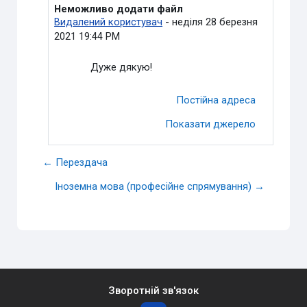
Неможливо додати файл
У відповідь на Пащенко Богдан Сергійович
Видалений користувач
-
неділя 28 березня
2021 19:44 PM
Дуже дякую!
Постійна адреса
Показати джерело
← Перездача
Іноземна мова (професійне спрямування) →
Зворотній зв'язок