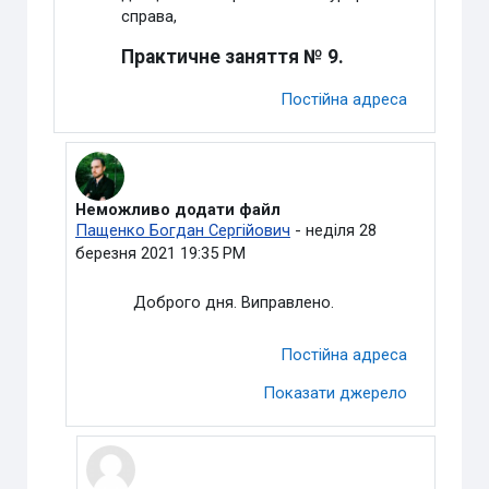
справа,
Практичне заняття № 9.
Постійна адреса
Неможливо додати файл
У відповідь на Видалений користувач
Пащенко Богдан Сергійович
-
неділя 28
березня 2021 19:35 PM
Доброго дня. Виправлено.
Постійна адреса
Показати джерело