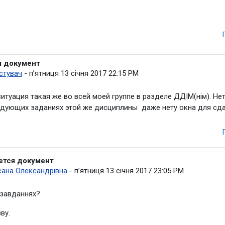
я документ
Петруша Оксана Олександрівна
стувач
-
пʼятниця 13 січня 2017 22:15 PM
итуация такая же во всей моей группе в разделе ДДІМ(нім). 
едующих заданиях этой же дисциплины даже нету окна для сда
ется документ
 на Видалений користувач
сана Олександрівна
-
пʼятниця 13 січня 2017 23:05 PM
 завданнях?
ву.