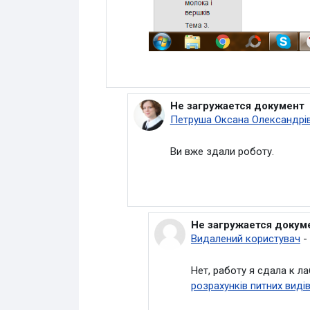
Не загружается документ
У відповідь на Видалений ко
Петруша Оксана Олександрі
Ви вже здали роботу.
Не загружается докум
У відповідь на Петруша
Видалений користувач
-
Нет, работу я сдала к л
розрахунків питних виді