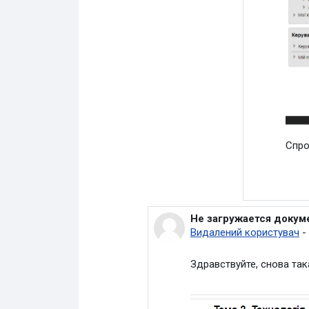
Спро
Не загружается докум
У відповідь на Петруша
Видалений користувач
-
Здравствуйте, снова та