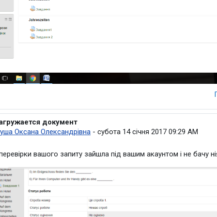
агружается документ
дповідь на Видалений користувач
уша Оксана Олександрівна
-
субота 14 січня 2017 09:29 AM
перевірки вашого запиту зайшла під вашим акаунтом і не бачу н