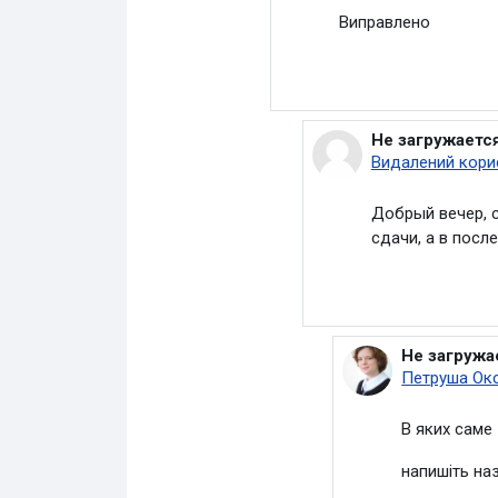
Виправлено
Не загружаетс
У відповідь на 
Видалений кори
Добрый вечер, с
сдачи, а в посл
Не загружа
У відповідь
Петруша Ок
В яких саме
напишіть наз