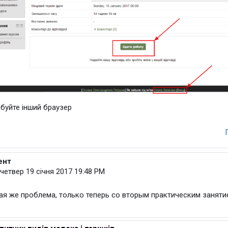
буйте інший браузер
ент
 Оксана Олександрівна
четвер 19 січня 2017 19:48 PM
кая же проблема, только теперь со вторым практическим заняти