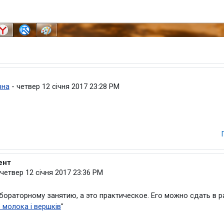
ристувач
вна
-
четвер 12 січня 2017 23:28 PM
ент
 Оксана Олександрівна
четвер 12 січня 2017 23:36 PM
абораторному занятию, а это практическое. Его можно сдать в р
в молока і вершків
"