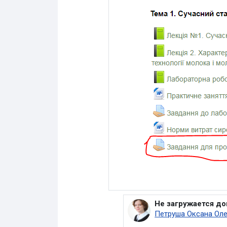
Не загружается д
У відповідь на Вида
Петруша Оксана Оле