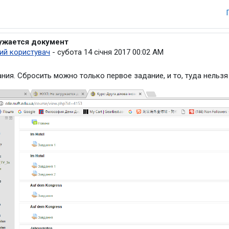
ужается документ
ідь на Петруша Оксана Олександрівна
ий користувач
-
субота 14 січня 2017 00:02 AM
ния. Сбросить можно только первое задание, и то, туда нельзя