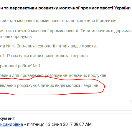
окумент
лений користувач
ксандрівна
-
пʼятниця 13 січня 2017 08:07 AM