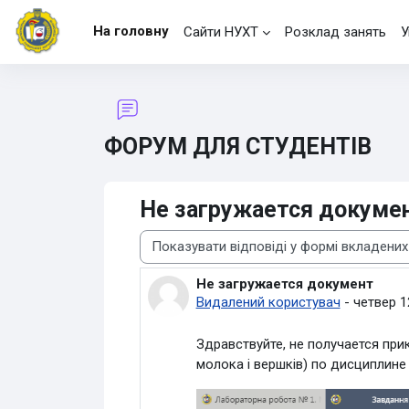
Перейти до головного вмісту
На головну
Сайти НУХТ
Розклад занять
У
ФОРУМ ДЛЯ СТУДЕНТІВ
Не загружается докуме
Тип показу
Не загружается документ
Кількість відповідей: 12
Видалений користувач
-
четвер 1
Здравствуйте, не получается пр
молока і вершків) по дисциплине