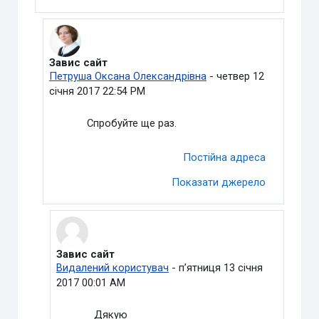
Завис сайт
У відповідь на Видалений користувач
Петруша Оксана Олександрівна
-
четвер 12
січня 2017 22:54 PM
Спробуйте ще раз.
Постійна адреса
Показати джерело
Завис сайт
У відповідь на Петруша Оксана Олександрівна
Видалений користувач
-
пʼятниця 13 січня
2017 00:01 AM
Дякую