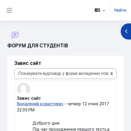
Перейти до головного вмісту
Увійти
Бокова панель
Ві
ФОРУМ ДЛЯ СТУДЕНТІВ
Завис сайт
Тип показу
Завис сайт
Кількість відповідей: 5
Видалений користувач
-
четвер 12 січня 2017
22:05 PM
Доброго дня.
Під час проходження першого тесту,а