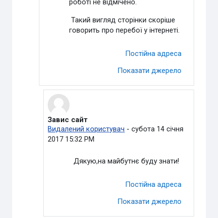
роботі не відмічено.
Такий вигляд сторінки скоріше
говорить про перебої у інтернеті.
Постійна адреса
Показати джерело
Завис сайт
У відповідь на Петруша Оксана Олександрівна
Видалений користувач
-
субота 14 січня
2017 15:32 PM
Дякую,на майбутнє буду знати!
Постійна адреса
Показати джерело