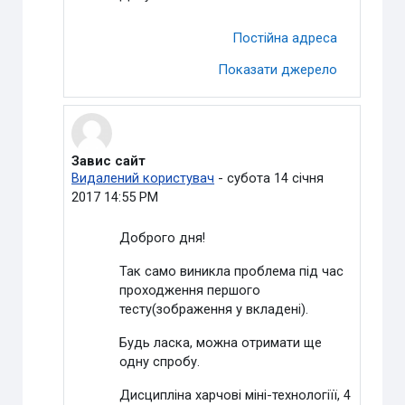
Постійна адреса
Показати джерело
Завис сайт
У відповідь на Петруша Оксана Олександрівна
Видалений користувач
-
субота 14 січня
2017 14:55 PM
Доброго дня!
Так само виникла проблема п
ід час
проходження першого
тесту(зображення у вкладені).
Будь ласка, можна отримати ще
одну спробу.
Дисципліна харчові міні-технологіїї, 4