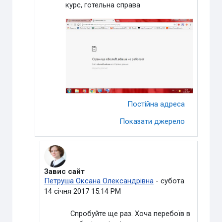
курс, готельна справа
Постійна адреса
Показати джерело
Завис сайт
У відповідь на Видалений користувач
Петруша Оксана Олександрівна
-
субота
14 січня 2017 15:14 PM
Спробуйте ще раз. Хоча перебоїв в