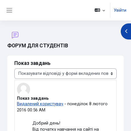
Перейти до головного вмісту
Увійти
Бокова панель
Ві
ФОРУМ ДЛЯ СТУДЕНТІВ
Показ завдань
Тип показу
Показ завдань
Кількість відповідей: 1
Видалений користувач
-
понеділок 8 лютого
2016 00:56 AM
Добрий день!
Від початку навчання на сайті на