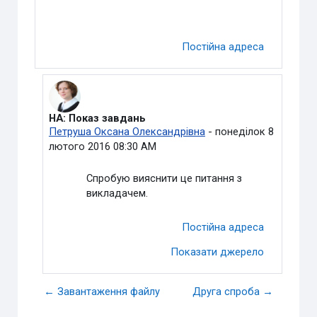
Постійна адреса
НА: Показ завдань
У відповідь на Видалений користувач
Петруша Оксана Олександрівна
-
понеділок 8
лютого 2016 08:30 AM
Спробую вияснити це питання з
викладачем.
Постійна адреса
Показати джерело
← Завантаження файлу
Друга спроба →