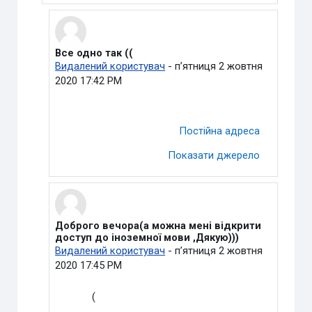
Все одно так ((
У відповідь на Пащенко Богдан Сергійович
Видалений користувач
-
пʼятниця 2 жовтня
2020 17:42 PM
Постійна адреса
Показати джерело
Доброго вечора(а можна мені відкрити
У відповідь на Пащенко Богдан Сергійович
доступ до іноземної мови ,Дякую)))
Видалений користувач
-
пʼятниця 2 жовтня
2020 17:45 PM
(