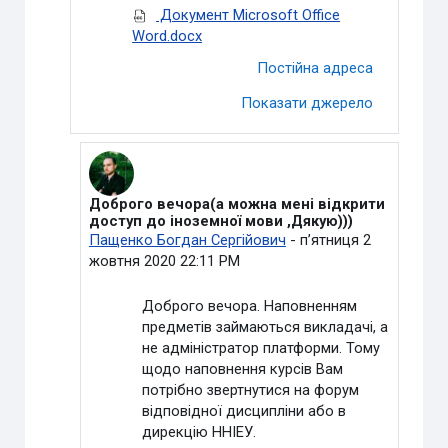
Документ Microsoft Office
Word.docx
Постійна адреса
Показати джерело
Доброго вечора(а можна мені відкрити
У відповідь на Видалений користувач
доступ до іноземної мови ,Дякую)))
Пащенко Богдан Сергійович
-
пʼятниця 2
жовтня 2020 22:11 PM
Доброго вечора. Наповненням
предметів займаються викладачі, а
не адміністратор платформи. Тому
щодо наповнення курсів Вам
потрібно звертнутися на форум
відповідної дисципліни або в
дирекцію ННІЕУ.