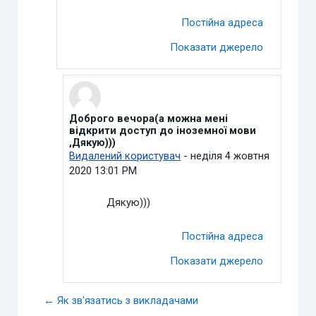
Постійна адреса
Показати джерело
Доброго вечора(а можна мені
У відповідь на Пащенко Богдан Сергійович
відкрити доступ до іноземної мови
,Дякую)))
Видалений користувач
-
неділя 4 жовтня
2020 13:01 PM
Дякую)))
Постійна адреса
Показати джерело
← Як зв'язатись з викладачами