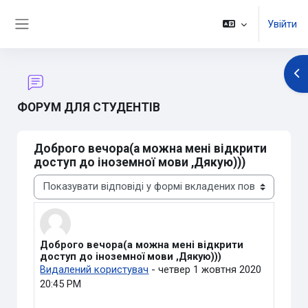
Перейти до головного вмісту
Увійти
Бокова панель
Ві
ФОРУМ ДЛЯ СТУДЕНТІВ
Доброго вечора(а можна мені відкрити
доступ до іноземної мови ,Дякую)))
Тип показу
Доброго вечора(а можна мені відкрити
Кількість відповідей: 5
доступ до іноземної мови ,Дякую)))
Видалений користувач
-
четвер 1 жовтня 2020
20:45 PM