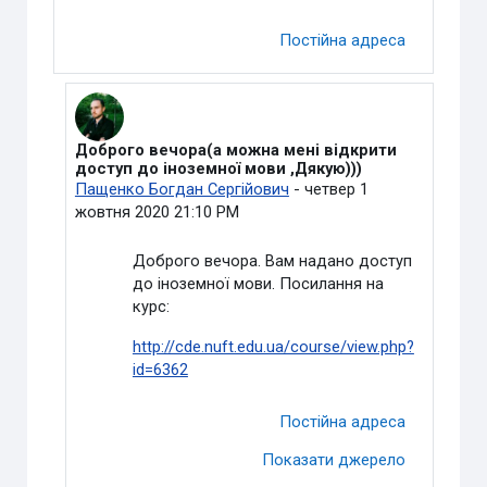
Постійна адреса
Доброго вечора(а можна мені відкрити
У відповідь на Видалений користувач
доступ до іноземної мови ,Дякую)))
Пащенко Богдан Сергійович
-
четвер 1
жовтня 2020 21:10 PM
Доброго вечора. Вам надано доступ
до іноземної мови. Посилання на
курс:
http://cde.nuft.edu.ua/course/view.php?
id=6362
Постійна адреса
Показати джерело