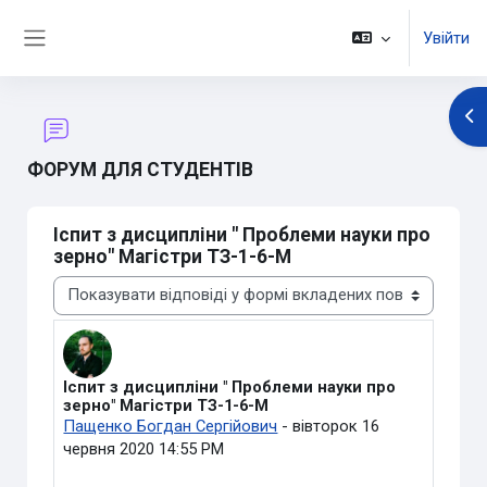
Перейти до головного вмісту
Увійти
Бокова панель
Ві
ФОРУМ ДЛЯ СТУДЕНТІВ
Іспит з дисципліни " Проблеми науки про
зерно" Магістри ТЗ-1-6-М
Тип показу
Іспит з дисципліни " Проблеми науки про
Кількість відповідей: 0
зерно" Магістри ТЗ-1-6-М
Пащенко Богдан Сергійович
-
вівторок 16
червня 2020 14:55 PM