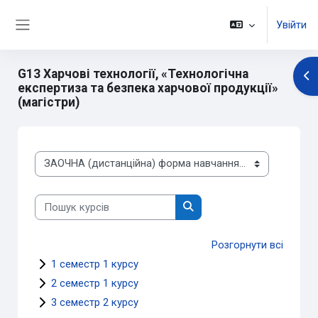
Перейти до головного вмісту
Увійти
Бокова панель
G13 Харчові технології, «Технологічна
Ві
експертиза та безпека харчової продукції»
(магістри)
Категорії курсів
Пошук курсів
Пошук курсів
Розгорнути всі
1 семестр 1 курсу
2 семестр 1 курсу
3 семестр 2 курсу