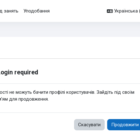
д занять
Уподобання
Українська ‎(
Login required
ості не можуть бачити профілі користувачів. Зайдіть під своїм
м’ям для продовження.
Скасувати
Продовжити