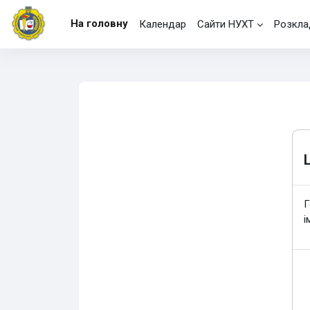
Перейти до головного вмісту
На головну
Календар
Сайти НУХТ
Розкла
Г
і