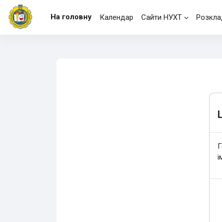
Перейти до головного вмісту
На головну
Календар
Сайти НУХТ
Розкла
Г
і