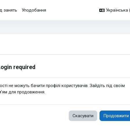
д занять
Уподобання
Українська ‎(
Login required
ості не можуть бачити профілі користувачів. Зайдіть під своїм
м’ям для продовження.
Скасувати
Продовжити