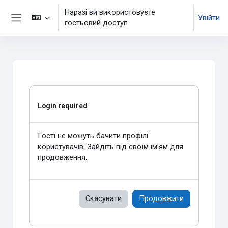
Перейти до головного вмісту
Наразі ви використовуєте
Увійти
гостьовий доступ
Бокова панель
Login required
Гості не можуть бачити профілі
користувачів. Зайдіть під своїм ім’ям для
продовження.
Скасувати
Продовжити