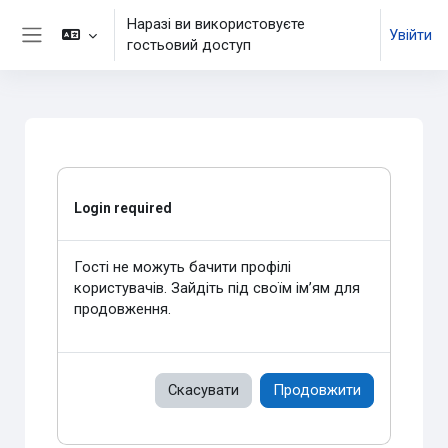
Перейти до головного вмісту
Наразі ви використовуєте
Увійти
гостьовий доступ
Бокова панель
Login required
Гості не можуть бачити профілі
користувачів. Зайдіть під своїм ім’ям для
продовження.
Скасувати
Продовжити