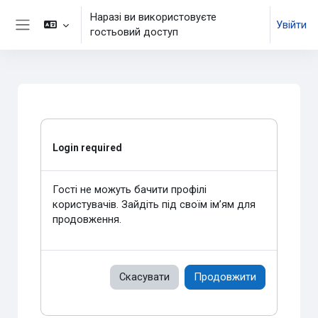
Перейти до головного вмісту
Наразі ви використовуєте
Увійти
гостьовий доступ
Бокова панель
Login required
Гості не можуть бачити профілі
користувачів. Зайдіть під своїм ім’ям для
продовження.
Скасувати
Продовжити