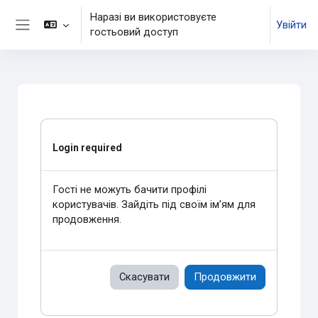
Перейти до головного вмісту
Наразі ви використовуєте
Увійти
гостьовий доступ
Бокова панель
Login required
Гості не можуть бачити профілі
користувачів. Зайдіть під своїм ім’ям для
продовження.
Скасувати
Продовжити