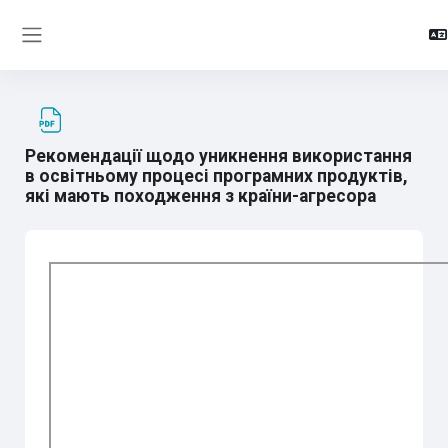
Skip to main content
Side panel
Рекомендації щодо уникнення використання
в освітньому процесі програмних продуктів,
які мають походження з країни-агресора
Completion requirements