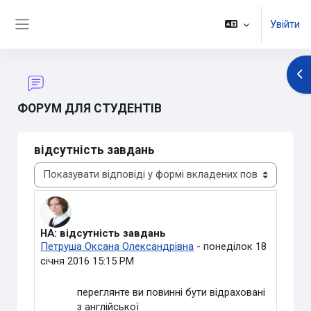
Перейти до головного вмісту
Увійти
Бокова панель
Ві
ФОРУМ ДЛЯ СТУДЕНТІВ
відсутність завдань
Тип показу
НА: відсутність завдань
Кількість відповідей: 0
Петруша Оксана Олександрівна
-
понеділок 18
січня 2016 15:15 PM
переглянте ви повинні бути відраховані
з англійської