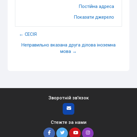
Постійна адреса
Показати джерело
← СЕСІЯ
Неправильно вказана друга ділова іноземна
мова →
Зворотній зв'язок
Стежте за нами