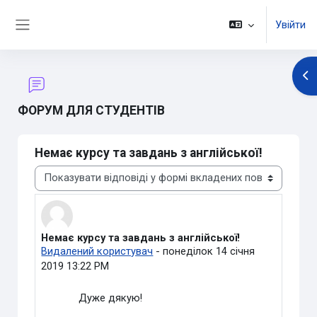
Перейти до головного вмісту
Увійти
Бокова панель
Ві
ФОРУМ ДЛЯ СТУДЕНТІВ
Немає курсу та завдань з англійської!
Тип показу
Немає курсу та завдань з англійської!
Кількість відповідей: 0
Видалений користувач
-
понеділок 14 січня
2019 13:22 PM
Дуже дякую!