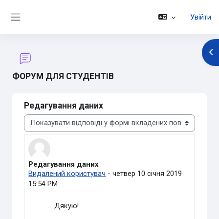
Перейти до головного вмісту
Увійти
Бокова панель
Ві
ФОРУМ ДЛЯ СТУДЕНТІВ
Редагування даних
Тип показу
Редагування даних
Кількість відповідей: 0
Видалений користувач
-
четвер 10 січня 2019
15:54 PM
Дякую!