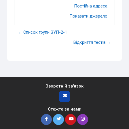
Постійна адреса
Показати джерело
← Список групи ЗУП-2-1
Відкриття тестів →
Зворотній зв'язок
Стежте за нами