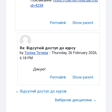
Покликання:
https://cde.nuft.edu.ua/course/view
id=4234
Permalink
Show parent
Re: Відсутній доступ до курсу
In reply to Пащенко Богдан Сергійович
by
Топіха Тетяна
-
Thursday, 26 February 2026,
6:18 PM
Дякую!
Permalink
Show parent
← Відсутній доступ до курсів
Вибіркові дисципліни →