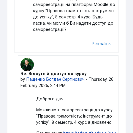
самореєстрації на платформі Moodle до
курсу "Правова грамотність: інструмент
до успіху", 8 семестр, 4 курс. Будь
ласка, чи могли б Ви надати доступ до
самореєстрації?
Permalink
Re: Відсутній доступ до курсу
In reply to Топіха Тетяна
by
Пащенко Богдан Сергійович
-
Thursday, 26
February 2026, 2:44 PM
Доброго дня.
Можливість самореєстрації до курсу
"Правова грамотність: інструмент до
успіху", 8 семестр, 4 курс відновлено.