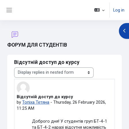
Skip to main content
Log in
Side panel
Op
ФОРУМ ДЛЯ СТУДЕНТІВ
Відсутній доступ до курсу
Display mode
Відсутній доступ до курсу
Number of replies: 2
by
Топіха Тетяна
-
Thursday, 26 February 2026,
11:25 AM
Доброго дня! У студентів груп БТ-4-1
та БТ-4-2 наразі відсутня можливість