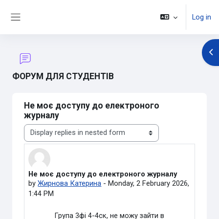
Skip to main content
Log in
Side panel
Op
ФОРУМ ДЛЯ СТУДЕНТІВ
Не моє доступу до електроного
журналу
Display mode
Не моє доступу до електроного журналу
Number of replies: 1
by
Жирнова Катерина
-
Monday, 2 February 2026,
1:44 PM
Група 3фі 4-4ск, не можу зайти в