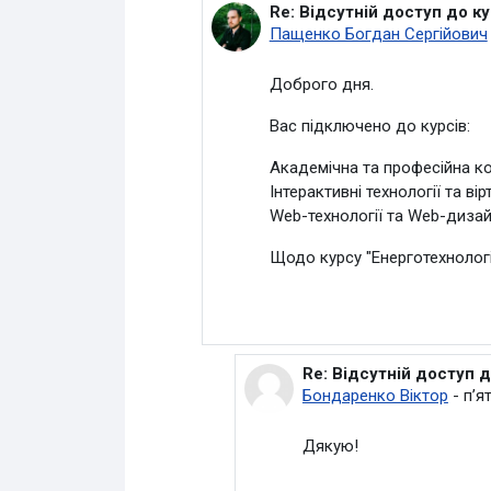
Re: Відсутній доступ до ку
У відповідь на Бондаренко В
Пащенко Богдан Сергійович
Доброго дня.
Вас підключено до курсів:
Академічна та професійна к
Інтерактивні технології та ві
Web-технології та Web-дизай
Щодо курсу "
Енерготехнолог
Re: Відсутній доступ д
У відповідь на Пащенко
Бондаренко Віктор
-
пʼя
Дякую!