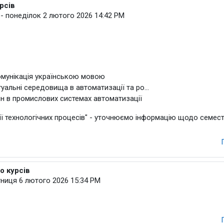
рсів
іктор
-
понеділок 2 лютого 2026 14:42 PM
омунікація українською мовою
ртуальні середовища в автоматизації та ро...
н в промислових системах автоматизації
ії технологічних процесів" - уточнюємо інформацію щодо семест
о курсів
 Богдан Сергійович
тниця 6 лютого 2026 15:34 PM