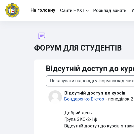
Перейти до головного вмісту
На головну
Сайти НУХТ
Розклад занять
У
ФОРУМ ДЛЯ СТУДЕНТІВ
Відсутній доступ до кур
Тип показу
Відсутній доступ до курсів
Кількість відповідей: 3
Бондаренко Віктор
-
понеділок 2
Добрий день
Група ЗКС-2-1ф
Відсутній доступ до курсів з таки