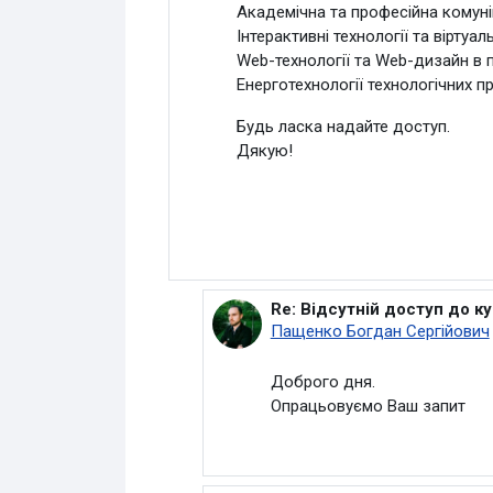
Академічна та професійна комун
Інтерактивні технології та віртуал
Web-технології та Web-дизайн в 
Енерготехнології технологічних п
Будь ласка надайте доступ.
Дякую!
Re: Відсутній доступ до ку
У відповідь на Бондаренко В
Пащенко Богдан Сергійович
Доброго дня.
Опрацьовуємо Ваш запит