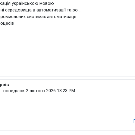
ікація українською мовою
ьні середовища в автоматизації та ро...
промислових системах автоматизації
роцесів
рсів
іктор
-
понеділок 2 лютого 2026 13:23 PM