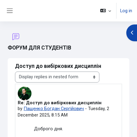
Skip to main content
Log in
Side panel
Op
ФОРУМ ДЛЯ СТУДЕНТІВ
Доступ до вибіркових дисциплін
Display mode
Re: Доступ до вибіркових дисциплін
Number of replies: 0
by
Пащенко Богдан Сергійович
-
Tuesday, 2
December 2025, 8:15 AM
Доброго дня.