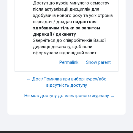
Доступ до курсів минулого семестру
після актуалізації дисциплін для
здобувачів нового року та усіх строків
перездач / доздач
надається
здобувачам тільки за запитом
дирекції / деканату
.
Зверніться до співробітників Вашої
дирекції деканату, щоб вони
сформували відповідний запит.
Permalink
Show parent
← Досі/Помилка при виборі курсу/або
відсутність доступу
Не моє доступу до електроного журналу →