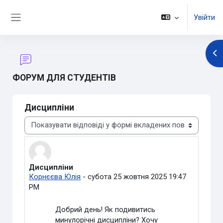
Перейти до головного вмісту
Увійти
Бокова панель
Ві
ФОРУМ ДЛЯ СТУДЕНТІВ
Дисципліни
Тип показу
Дисципліни
Кількість відповідей: 1
Корнєєва Юлія
-
субота 25 жовтня 2025 19:47
PM
Добрий день! Як подивитись
минулорічні дисципліни? Хочу