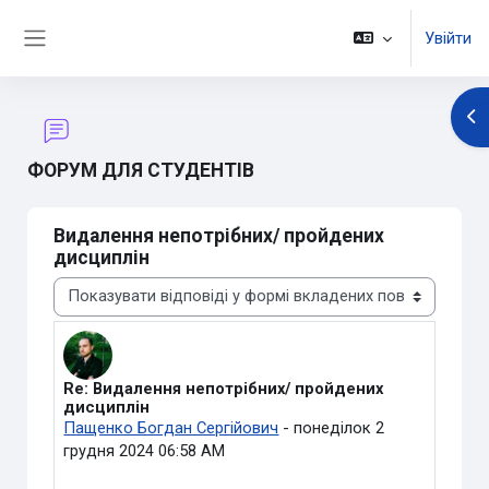
Перейти до головного вмісту
Увійти
Бокова панель
Ві
ФОРУМ ДЛЯ СТУДЕНТІВ
Видалення непотрібних/ пройдених
дисциплін
Тип показу
Re: Видалення непотрібних/ пройдених
Кількість відповідей: 0
дисциплін
Пащенко Богдан Сергійович
-
понеділок 2
грудня 2024 06:58 AM