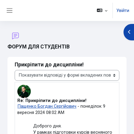
Перейти до головного вмісту
Увійти
Бокова панель
Ві
ФОРУМ ДЛЯ СТУДЕНТІВ
Прикріпити до дисципліни!
Тип показу
Re: Прикріпити до дисципліни!
Кількість відповідей: 0
Пащенко Богдан Сергійович
-
понеділок 9
вересня 2024 08:02 AM
Доброго дня.
У рамках підготовки курсів весняного