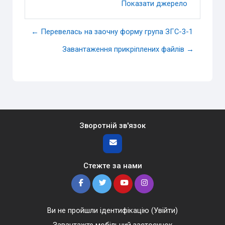
Показати джерело
← Перевелась на заочну форму група ЗГС-3-1
Завантаження прикріплених файлів →
Зворотній зв'язок
Стежте за нами
Ви не пройшли ідентифікацію (
Увійти
)