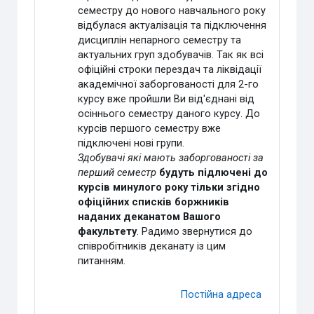
семестру до нового навчального року
відбулася актуалізація та підключення
дисциплін непарного семестру та
актуальних груп здобувачів. Так як всі
офіційні строки перездач та ліквідації
академічної заборгованості для 2-го
курсу вже пройшли Ви від'єднані від
осіннього семестру даного курсу. До
курсів першого семестру вже
підключені нові групи.
Здобувачі які мають заборгованості за
перший семестр
будуть підлючені до
курсів минулого року
тільки згідно
офіційних списків боржників
наданих деканатом Вашого
факультету
. Радимо звернутися до
співробітників деканату із цим
питанням.
Постійна адреса