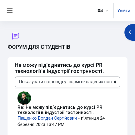
Перейти до головного вмісту
Увійти
Бокова панель
Ві
ФОРУМ ДЛЯ СТУДЕНТІВ
Не можу під’єднатись до курсі PR
технології в індустрії гострнності.
Тип показу
Re: Не можу під’єднатись до курсі PR
Кількість відповідей: 0
технології в індустрії гострнності.
Пащенко Богдан Сергійович
-
пʼятниця 24
березня 2023 13:47 PM