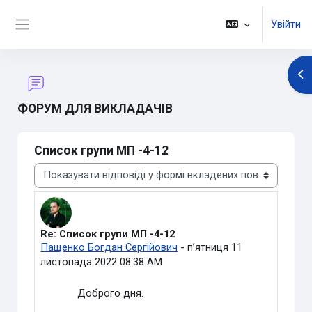
Перейти до головного вмісту
Увійти
Бокова панель
Ві
ФОРУМ ДЛЯ ВИКЛАДАЧІВ
Cписок групи МП -4-12
Тип показу
Re: Cписок групи МП -4-12
Кількість відповідей: 0
Пащенко Богдан Сергійович
-
пʼятниця 11
листопада 2022 08:38 AM
Доброго дня.