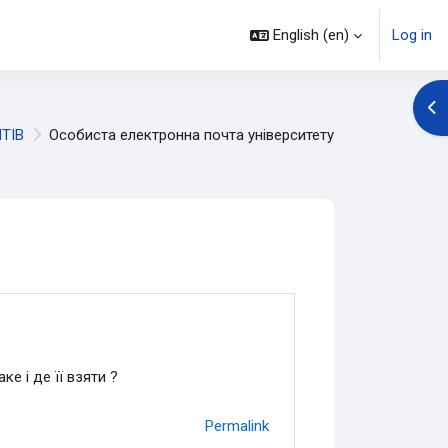
English ‎(en)‎
Log in
Op
ТІВ
Особиста електронна почта університету
е і де її взяти ?
Permalink