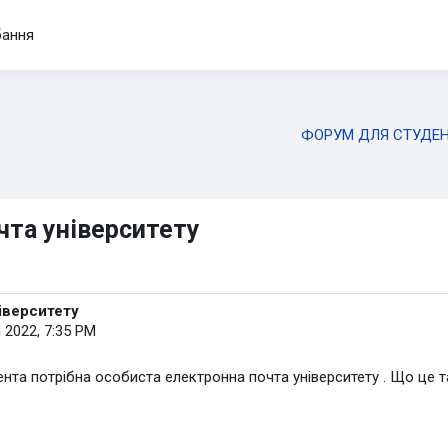
бання
ФОРУМ ДЛЯ СТУДЕН
чта університету
іверситету
 2022, 7:35 PM
та потрібна особиста електронна почта університету . Що це так