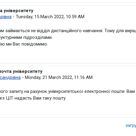
а університету
рівна
-
Tuesday, 15 March 2022, 10:59 AM
 займається не відділ дистанційного навчання. Тому для виріше
руктурними підрозділами.
цію ми Вас повідомимо.
почта університету
ана Олександрівна
сандрівна
-
Monday, 21 March 2022, 11:16 AM
го запиту на рахунок університетської електронної пошти. Вам
ез ЦІТ надасть Вам таку пошту.
загр