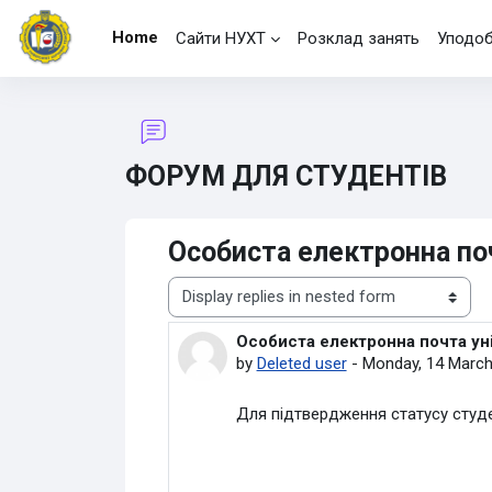
Skip to main content
Home
Сайти НУХТ
Розклад занять
Уподо
ФОРУМ ДЛЯ СТУДЕНТІВ
Особиста електронна по
Display mode
Особиста електронна почта ун
Number of replies: 2
by
Deleted user
-
Monday, 14 March
Для підтвердження статусу студен