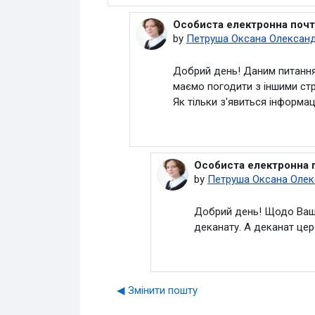
Особиста електронна почт
In reply to Deleted user
by
Петруша Оксана Олександ
Добрий день! Даним питанням
маємо погодити з іншими ст
Як тільки з'явиться інформа
Особиста електронна 
In reply to Петруша Окс
by
Петруша Оксана Олек
Добрий день! Щодо Вашо
деканату. А деканат цер
◀︎ Змінити пошту