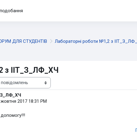
подобання
ОРУМ ДЛЯ СТУДЕНТІВ
Лабораторні роботи №1,2 з ІІТ_З_ЛФ
2 з ІІТ_З_ЛФ_ХЧ
Т_З_ЛФ_ХЧ
 жовтня 2017 18:31 PM
допомогу!!!