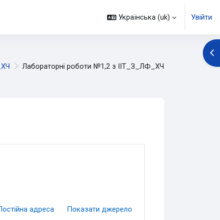
Українська ‎(uk)‎
Увійти
Ві
_ХЧ
Лабораторні роботи №1,2 з ІІТ_З_ЛФ_ХЧ
Постійна адреса
Показати джерело