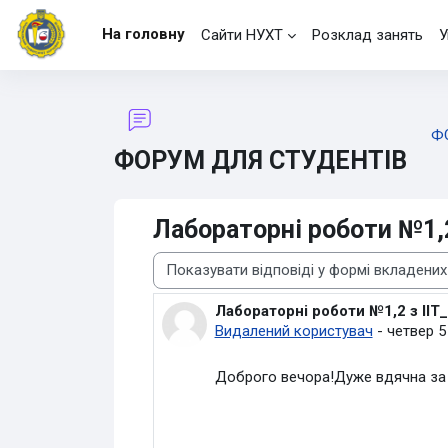
Перейти до головного вмісту
На головну
Сайти НУХТ
Розклад занять
У
Ф
ФОРУМ ДЛЯ СТУДЕНТІВ
Лабораторні роботи №1,
Тип показу
Лабораторні роботи №1,2 з ІІ
Кількість відповідей: 0
Видалений користувач
-
четвер 5
Доброго вечора!Дуже вдячна за 