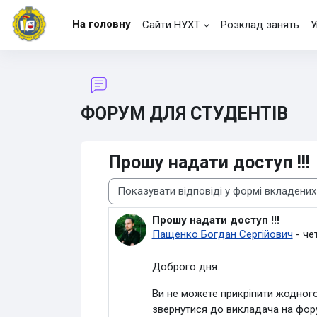
Перейти до головного вмісту
На головну
Сайти НУХТ
Розклад занять
У
ФОРУМ ДЛЯ СТУДЕНТІВ
Прошу надати доступ !!!
Тип показу
Прошу надати доступ !!!
Кількість відповідей: 0
Пащенко Богдан Сергійович
-
че
Доброго дня.
Ви не можете прикріпити жодного
звернутися до викладача на фору