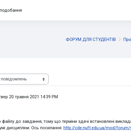
подобання
ФОРУМ ДЛЯ СТУДЕНТІВ
Про
твер 20 травня 2021 14:39 PM
 файлу до завдання, тому що терміни здачі встановлені викла
мі дисципліни. Ось посилання:
http://cde.nuft.edu.ua/mod/forum