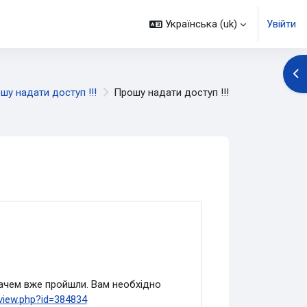
Українська ‎(uk)‎
Увійти
Ві
шу надати доступ !!!
Прошу надати доступ !!!
дачем вже пройшли. Вам необхідно
/view.php?id=384834