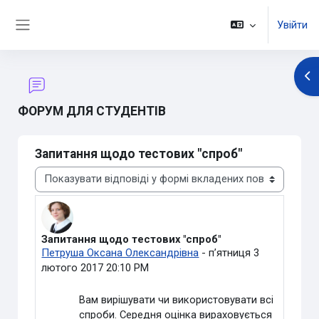
Перейти до головного вмісту
Увійти
Бокова панель
Ві
ФОРУМ ДЛЯ СТУДЕНТІВ
Запитання щодо тестових "спроб"
Тип показу
Запитання щодо тестових "спроб"
Кількість відповідей: 0
Петруша Оксана Олександрівна
-
пʼятниця 3
лютого 2017 20:10 PM
Вам вирішувати чи використовувати всі
спроби. Середня оцінка вираховується