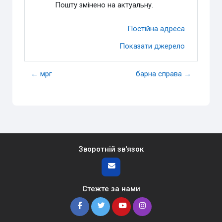
Пошту змінено на актуальну.
Постійна адреса
Показати джерело
← мрг
барна справа →
Зворотній зв'язок
Стежте за нами