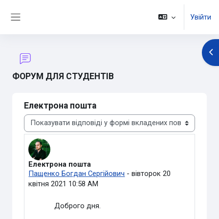
Перейти до головного вмісту
Увійти
Бокова панель
Ві
ФОРУМ ДЛЯ СТУДЕНТІВ
Електрона пошта
Тип показу
Електрона пошта
Кількість відповідей: 0
Пащенко Богдан Сергійович
-
вівторок 20
квітня 2021 10:58 AM
Доброго дня.