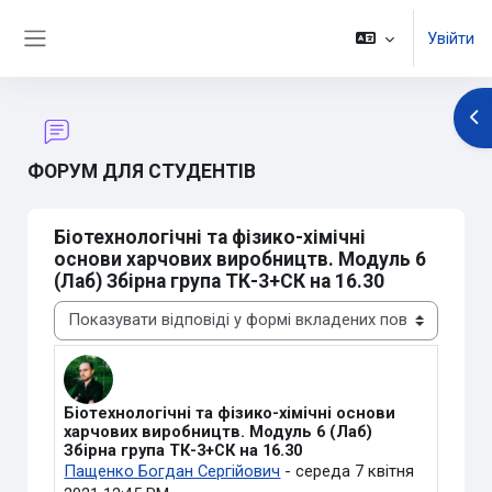
Перейти до головного вмісту
Увійти
Бокова панель
Ві
ФОРУМ ДЛЯ СТУДЕНТІВ
Біотехнологічні та фізико-хімічні
основи харчових виробництв. Модуль 6
(Лаб) Збірна група ТК-3+СК на 16.30
Тип показу
Біотехнологічні та фізико-хімічні основи
Кількість відповідей: 0
харчових виробництв. Модуль 6 (Лаб)
Збірна група ТК-3+СК на 16.30
Пащенко Богдан Сергійович
-
середа 7 квітня