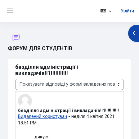
Перейти до головного вмісту
Увійти
Бокова панель
Ві
ФОРУМ ДЛЯ СТУДЕНТІВ
безділля адміністрації і
викладачів!!1!!!!!!!!!!!
Тип показу
безділля адміністрації і викладачів!!1!!!!!!!!!!!
Кількість відповідей: 0
Видалений користувач
-
неділя 4 квітня 2021
18:51 PM
дякую.