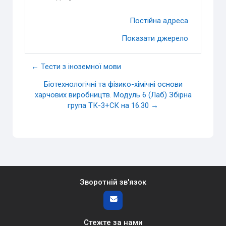
Постійна адреса
Показати джерело
← Тести з іноземної мови
Біотехнологічні та фізико-хімічні основи
харчових виробництв. Модуль 6 (Лаб) Збірна
група ТК-3+СК на 16.30 →
Зворотній зв'язок
Стежте за нами