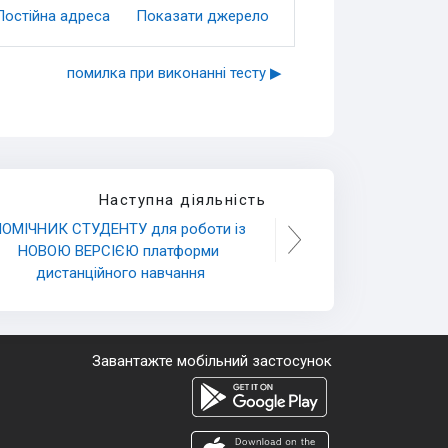
Постійна адреса
Показати джерело
помилка при виконанні тесту ▶︎
Наступна діяльність
ОМІЧНИК СТУДЕНТУ для роботи із 
НОВОЮ ВЕРСІЄЮ платформи 
дистанційного навчання
Завантажте мобільний застосунок